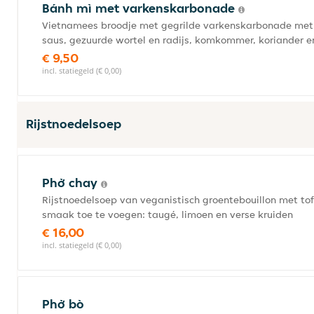
Bánh mì met varkenskarbonade
Vietnamees broodje met gegrilde varkenskarbonade met
saus, gezuurde wortel en radijs, komkommer, koriander e
€ 9,50
incl. statiegeld (€ 0,00)
Rijstnoedelsoep
Phở chay
Rijstnoedelsoep van veganistisch groentebouillon met to
smaak toe te voegen: taugé, limoen en verse kruiden
€ 16,00
incl. statiegeld (€ 0,00)
Phở bò