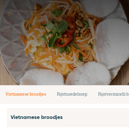
Vietnamese broodjes
Rijstnoedelsoep
Rijstvermicelli 
Vietnamese broodjes