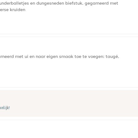
runderballetjes en dungesneden biefstuk, gegarneerd met
erse kruiden
arneerd met ui en naar eigen smaak toe te voegen: taugé,
elijk!