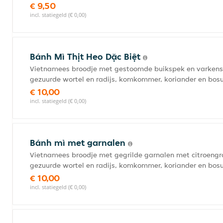
€ 9,50
incl. statiegeld (€ 0,00)
Bánh Mì Thịt Heo Dặc Biệt
Vietnamees broodje met gestoomde buikspek en varkens
gezuurde wortel en radijs, komkommer, koriander en bosu
€ 10,00
incl. statiegeld (€ 0,00)
Bánh mì met garnalen
Vietnamees broodje met gegrilde garnalen met citroeng
gezuurde wortel en radijs, komkommer, koriander en bosu
€ 10,00
incl. statiegeld (€ 0,00)