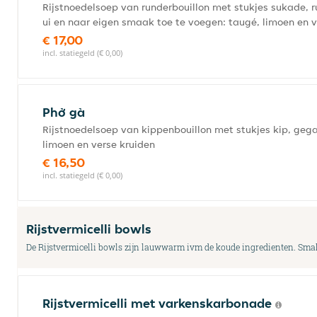
Rijstnoedelsoep van runderbouillon met stukjes sukade, 
ui en naar eigen smaak toe te voegen: taugé, limoen en v
€ 17,00
incl. statiegeld (€ 0,00)
Phở gà
Rijstnoedelsoep van kippenbouillon met stukjes kip, geg
limoen en verse kruiden
€ 16,50
incl. statiegeld (€ 0,00)
Rijstvermicelli bowls
De Rijstvermicelli bowls zijn lauwwarm ivm de koude ingredienten. Smak
Rijstvermicelli met varkenskarbonade