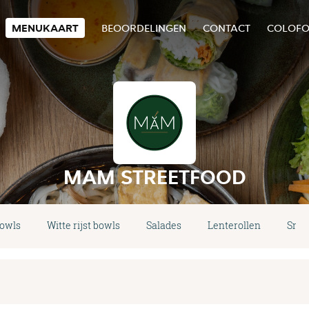
MENUKAART
BEOORDELINGEN
CONTACT
COLOF
MAM STREETFOOD
bowls
Witte rijst bowls
Salades
Lenterollen
Snac